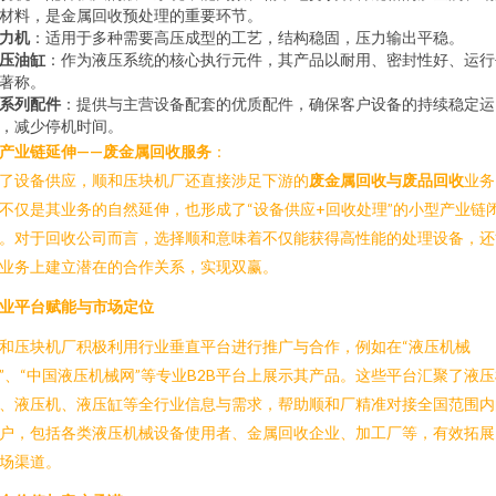
材料，是金属回收预处理的重要环节。
力机
：适用于多种需要高压成型的工艺，结构稳固，压力输出平稳。
压油缸
：作为液压系统的核心执行元件，其产品以耐用、密封性好、运行
著称。
系列配件
：提供与主营设备配套的优质配件，确保客户设备的持续稳定运
，减少停机时间。
产业链延伸——废金属回收服务
：
了设备供应，顺和压块机厂还直接涉足下游的
废金属回收与废品回收
业务
不仅是其业务的自然延伸，也形成了“设备供应+回收处理”的小型产业链
。对于回收公司而言，选择顺和意味着不仅能获得高性能的处理设备，还
业务上建立潜在的合作关系，实现双赢。
业平台赋能与市场定位
和压块机厂积极利用行业垂直平台进行推广与合作，例如在“液压机械
”、“中国液压机械网”等专业B2B平台上展示其产品。这些平台汇聚了液
、液压机、液压缸等全行业信息与需求，帮助顺和厂精准对接全国范围内
户，包括各类液压机械设备使用者、金属回收企业、加工厂等，有效拓展
场渠道。